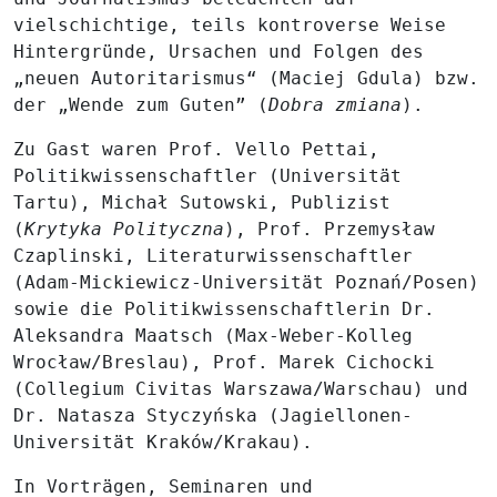
vielschichtige, teils kontroverse Weise
Hintergründe, Ursachen und Folgen des
„neuen Autoritarismus“ (Maciej Gdula) bzw.
der „Wende zum Guten” (
Dobra zmiana
).
Zu Gast waren Prof.
Vello Pettai
,
Politikwissenschaftler (Universität
Tartu),
Michał Sutowski
, Publizist
(
Krytyka Polityczna
), Prof.
Przemysław
Czaplinski
, Literaturwissenschaftler
(Adam-Mickiewicz-Universität Poznań/Posen)
sowie die Politikwissenschaftlerin Dr.
Aleksandra Maatsch
(Max-Weber-Kolleg
Wrocław/Breslau), Prof.
Marek Cichocki
(Collegium Civitas Warszawa/Warschau) und
Dr.
Natasza Styczyńska
(Jagiellonen-
Universität Kraków/Krakau).
In Vorträgen, Seminaren und