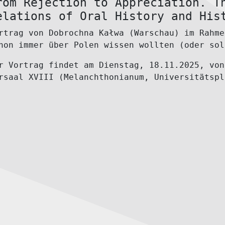
rom Rejection to Appreciation. T
elations of Oral History and His
rtrag von Dobrochna Kałwa (Warschau) im Rahme
hon immer über Polen wissen wollten (oder sol
r Vortrag findet am
Dienstag, 18.11.2025
, vo
rsaal XVIII
(Melanchthonianum, Universitätspl