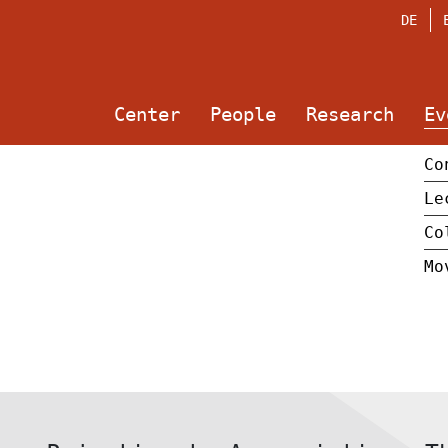
DE
Center
People
Research
Ev
Co
Le
Co
Mo