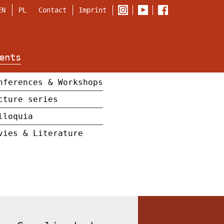
Contact
Imprint
EN
PL
ents
nferences & Workshops
cture series
lloquia
vies & Literature