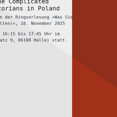
he Complicated
torians in Poland
n der Ringvorlesung »Was Sie
lten)«, 18. November 2025
n
16:15 bis 17:45 Uhr
im
atz 9, 06108 Halle) statt.