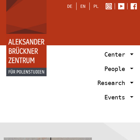
DE
EN
PL
Center
People
Research
Events