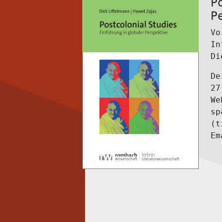
P
P
Vo
In
Di
De
27
We
sp
(t
Em