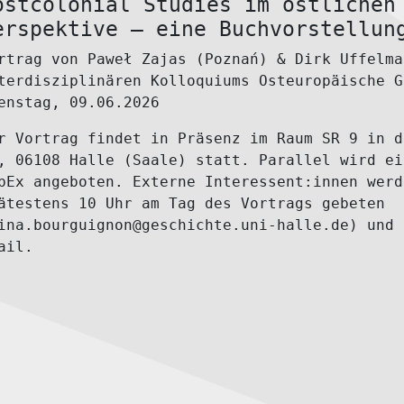
ostcolonial Studies im östlichen
erspektive – eine Buchvorstellun
rtrag von Paweł Zajas (Poznań) & Dirk Uffelma
terdisziplinären Kolloquiums Osteuropäische G
enstag, 09.06.2026
r Vortrag findet in Präsenz im
Raum SR 9
in d
, 06108 Halle (Saale) statt. Parallel wird ei
bEx
angeboten. Externe Interessent:innen werd
ätestens 10 Uhr am Tag des Vortrags gebeten
ina.bourguignon@geschichte.uni-halle.de) und 
ail.