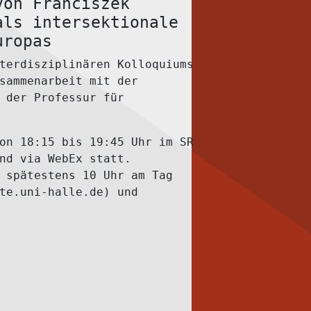
von Franciszek
als intersektionale
uropas
terdisziplinären Kolloquiums
sammenarbeit mit der
 der Professur für
von
18:15 bis 19:45 Uhr
im
SR
und via
WebEx
statt.
s spätestens
10 Uhr
am Tag
te.uni-halle.de) und