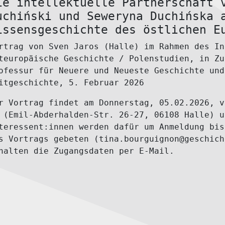
ie intellektuelle Partnerschaft 
uchiński und Seweryna Duchińska 
issensgeschichte des östlichen E
rtrag von Sven Jaros (Halle) im Rahmen des In
teuropäische Geschichte / Polenstudien, in Zu
ofessur für Neuere und Neueste Geschichte und
itgeschichte, 5. Februar 2026
r Vortrag findet am
Donnerstag, 05.02.2026
, 
(Emil-Abderhalden-Str. 26-27, 06108 Halle) 
teressent:innen werden dafür um Anmeldung bi
s Vortrags gebeten (tina.bourguignon@geschich
halten die Zugangsdaten per E-Mail.