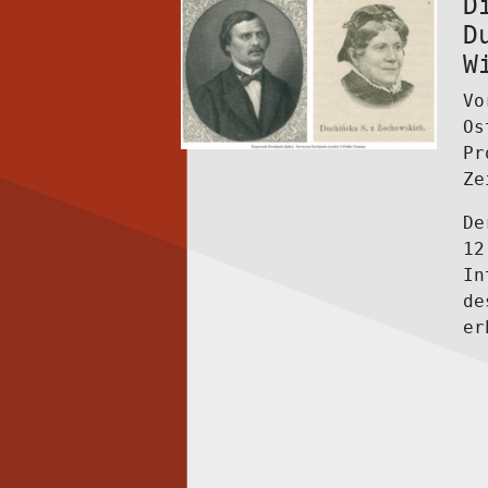
D
D
W
Vo
Os
Pr
Ze
De
12
In
de
er